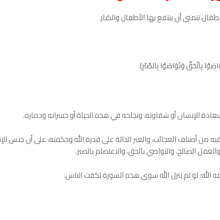
فال نتمنى أن ينتفع بها الأطفال والكبار.
اصَوْا بِالْحَقِّ وَتَوَاصَوْا بِالصَّبْرِ).
عادة الإنسان أو شقاوته، ونجاحه في هذه الحياة أو خسرانه ودماره.
ه من أصناف العجائب، والعبر الدالة على قدرة الله وحكمته، على أن جنس الإ
لعمل الصالح، والتواصي بالحق، والاعتصام بالصبر.
الله: لو لم ينزل الله سوی هذه السورة لكفت الناس.