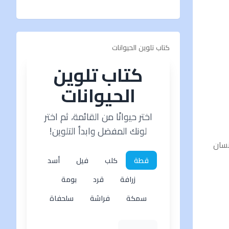
كتاب تلوين الحيوانات
كتاب تلوين
الحيوانات
اختر حيوانًا من القائمة، ثم اختر
لونك المفضل وابدأ التلوين!
نسان
قطة
كلب
فيل
أسد
زرافة
قرد
بومة
سمكة
فراشة
سلحفاة