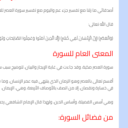
أصدقائي ما زلنا مع تفسير جزء عم واليوم مع تفسير سورة العصر للاط
قال الله تعالى:
(وَالْعَصْرِ) (إِنَّ الْإِنْسَانَ لَفِي خُسْرٍ) (إِلَّا الَّذِينَ آمَنُوا وَعَمِلُوا الصَّالِحَاتِ وَتَوَ
المعنى العام للسورة
سورة العصر مكية، وقد جاءت في غاية الإيجاز والبيان، لتوضيح سبب س
أقسم تعالى بالعصر وهو الزمان الذي ينتهی فيه عمر الإنسان، وما في
في خسارة ونقصان، إلا من اتصف بالأوصاف الأربعة، وهي، الإيمان، وا
وهي أسس الفضيلة، وأساس الدين، ولهذا قال الإمام الشافعي رحمه 
من فضائل السورة: