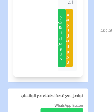
ات:
م
ح
س
ف
ح
ظ
د، وهذا
ا
ا
ل
ل
ت
ص
ل
و
و
ر
ي
ة
ن
تواصل مع قصة لطفلك عبر الواتساب
WhatsApp Button