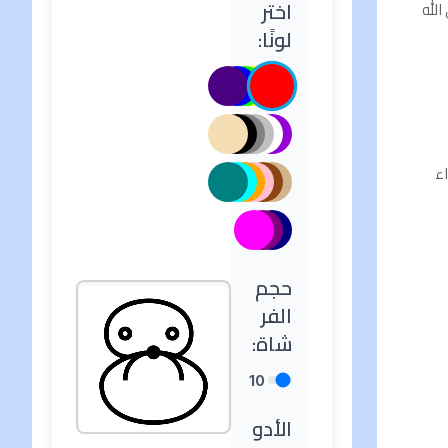
اختر
الله
لونًا:
اء
حجم
الفر
شاة:
10
الأدو