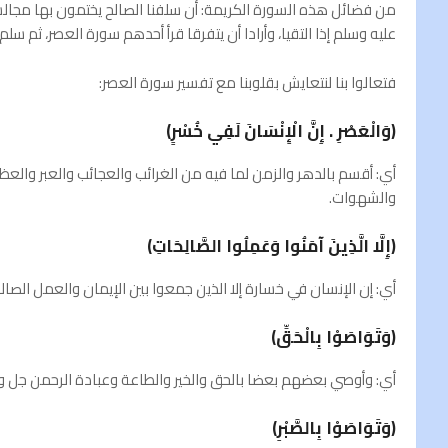
من فضائل هذه السورة الكريمة: أن سلفنا الصالح يختمون بها مجالس
عليه وسلم إذا التقيا، وأرادا أن يتفرقا قرأ أحدهم سورة العصر، ثم سلم
فتعالوا بنا لنتعايش بقلوبنا مع تفسير سورة العصر:
(وَالْعَصْرِ . إِنَّ الْإِنْسَانَ لَفِي خُسْرٍ)
أي: أقسم بالدهر والزمن لما فيه من الغرائب والعجائب والعبر والعظ
والشهوات.
(إِلَّا الَّذِينَ آمَنُوا وَعَمِلُوا الصَّالِحَاتِ)
أي: إن الإنسان في خسارة إلا الذين جمعوا بين الإيمان والعمل الصالح
(وَتَوَاصَوْا بِالْحَقِّ)
أي: وأوصي بعضهم بعضا بالحق والخير والطاعة وعبادة الرحمن جل وع
(وَتَوَاصَوْا بِالصَّبْرِ)