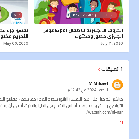
الحروف الانجليزية للاطفال PDF
تربية
الحروف الانجليزية للاطفال pdf قاموس
تفسير جزء قد
انجليزي مصور ومكتوب
التحريم مكتوبة و
May 06, 2026
July 11, 2026
1 تعليقات
M Mikael
1 أكتوبر 2024 في 12:42 م
جزاكم الله خيرًا على هذا التفسير الرائع! سورة العصر حقًا تلخص مفاتيح ا
waqiah.com/al-asr/
رد