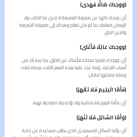
(وَوَجَدَكَ ضَالًّا فَهَدَى)
أي: وجدك تائها عن معرفة الشريعة لا تدري ما الكتاب ولا
الإيمان فعلمك ما لم تكن تعلم وهداك إلى معرفة الشريعة
والدين الحق.
(وَوَجَدَكَ عَائِلًا فَأَغْنَى)
أي: ووجدك فقيرا محتاجا فأغناك عن الخلق، بما يسر لك من
أسباب التجارة.. ولما عدد عليه هذه النعم الثلاث، وصاه بثلاث
وصایا مقابلها فقال:
(فَأَمَّا الْيَتِيمَ فَلَا تَقْهَرْ)
أي: فأما اليتيم فلا تحتقره ولا تؤذه ولا تضره ولا تهنه.
(وَأَمَّا السَّائِلَ فَلَا تَنْهَرْ)
أي: وأما السائل المستجدي الذي يطلب مساعدة عن حاجة