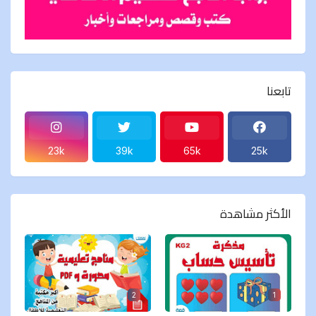
تابعنا
23k
39k
65k
25k
الأكثر مشاهدة
2
1