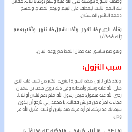
وختمت السورة بتوصيته صلى الله عليه وسلم بوصايا ثلاث، مقابل
تلك النعم الثلاث، ليعطف على اليتيم، ويرحم المحتاج، ويمسح
دمعة البائس المسكين:
(فَأَمَّا الْيَتِيمَ فَلَا تَقْهَرْ . وَأَمَّا السَّائِلَ فَلَا تَنْهَرْ . وَأَمَّا بِنِعْمَةِ
رَبِّكَ فَحَدِّثْ).
وهو ختم يتناسق فيه جمال اللفظ مع روعة البيان.
سبب النزول:
ولقد كان لنزول هذه السورة الشيء الكثير من تثبیت قلب النبي
صلى الله عليه وسلم وأصحابه وفي ذلك يروی جندب بن سفیان
رضى الله عنه فيقول: مرض رسول الله، فلم يقم ليلتين أو ثلاثا،
فجاءت امرأة من قريش فقالت: يا محمد، إني لأرجو أن يكون
شيطانك قد تركك، لم أره قربك منذ ليلتين أو ثلاث، فأنزل الله عز
وجل:
(وَالضُّحَى . وَاللَّيْلِ إِذَا سَجَى . مَا وَدَّعَكَ رَبُّكَ وَمَا قَلَى).