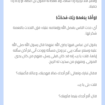
وفقر، فلا تزجره إذا سألك، ولا تغلظ له القول بل أعطه، أو رده ردا
جميلا.
(وَأَمَّا بِنِعْمَةِ رَبِّكَ فَحَدِّثْ)
أي: حدث الناس بفضل الله وإنعامه عليك؛ فإن التحدث بالنعمة
شكر لها.
يقول ابن عباس فيها رضى الله عنهما قال رسول الله صلى الله
عليه وسلم: سألت ربي عز وجل مسألة وودت أني لم أكن سألته
إياها، قلت: يا رب، إنه قد كان قبلی رسل، منهم من كان يحيي
الموتى، ومنهم من سخرت له الريح.
فقال تبارك وتعالى: ألم أجدك ضالا فهديتك، وعائلا فأغنيتك؟
قلت: بلى يا رب.
قال: ألم أجدك يتيما فآويتك؟