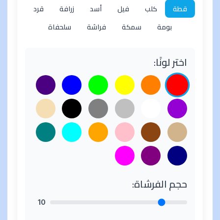
قطة
كلب
فيل
أسد
زرافة
قرد
بومة
سمكة
فراشة
سلحفاة
اختر لونًا:
حجم الفرشاة:
10