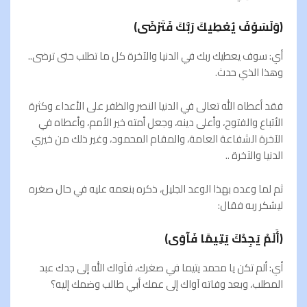
(وَلَسَوْفَ يُعْطِيكَ رَبُّكَ فَتَرْضَى)
أي: سوف يعطيك ربك في الدنيا والآخرة كل ما تطلب حتى ترضى..
وهذا الذي حدث.
فقد أعطاه الله تعالى في الدنيا النصر والظفر على الأعداء وكثرة
الأتباع والفتوح، وأعلى دينه، وجعل أمته خير الأمم، وأعطاه في
الآخرة الشفاعة العامة، والمقام المحمود، وغير ذلك من خيري
الدنيا والآخرة ..
ثم لما وعده بهذا الوعد الجليل، ذكره بنعمه عليه في حال صغره
ليشكر ربه فقال:
(أَلَمْ يَجِدْكَ يَتِيمًا فَآوَى)
أي: ألم تكن يا محمد يتيما في صغرك، فآواك الله إلى جدك عبد
المطلب، وبعد وفاته آواك إلى عمك أبي طالب وضمك إليه؟