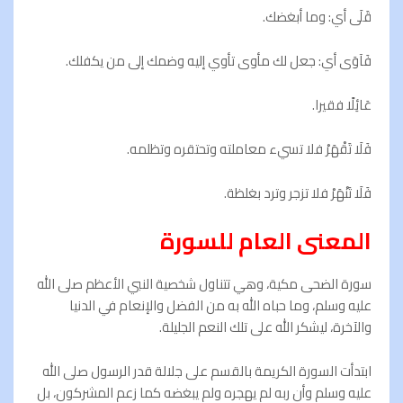
قَلَى أي: وما أبغضك.
فَآوَى أي: جعل لك مأوی تأوي إليه وضمك إلى من يكفلك.
عَائِلًا فقيرا.
فَلَا تَقْهَرْ فلا تسيء معاملته وتحتقره وتظلمه.
فَلَا تَنْهَرْ فلا تزجر وترد بغلظة.
المعنى العام للسورة
سورة الضحى مكية، وهي تتناول شخصية النبي الأعظم صلى الله
عليه وسلم، وما حباه الله به من الفضل والإنعام في الدنيا
والآخرة، ليشكر الله على تلك النعم الجليلة.
ابتدأت السورة الكريمة بالقسم على جلالة قدر الرسول صلى الله
عليه وسلم وأن ربه لم يهجره ولم يبغضه كما زعم المشركون، بل