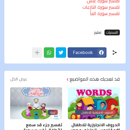
تفسير سورة عبس
تفسير سورة النازعات
تفسير سورة النبأ
التسميات
تعليم
Facebook
قد تعجبك هذه المواضيع
عرض الكل
الحروف الانجليزية للاطفال
تربية
PDF
الحروف الانجليزية للاطفال
تفسير جزء قد سمع
pdf قاموس انجليزي مصور
للأطفال تفسير سورة