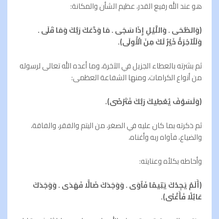
هو عند الله رفيع القدر، عظیم الشأن والمكانة:
(وَالضُّحَى . وَاللَّيْلِ إِذَا سَجَى . مَا وَدَّعَكَ رَبُّكَ وَمَا قَلَى .
وَلَلْآخِرَةُ خَيْرٌ لَكَ مِنَ الْأُولَى).
ثم بشرته بالعطاء الجزيل في الآخرة، وما أعده الله تعالی لرسوله
من أنواع الكرامات، ومنها الشفاعة العظمى:
(وَلَسَوْفَ يُعْطِيكَ رَبُّكَ فَتَرْضَى).
ثم ذكرته بما كان عليه في الصغر، من اليتم والفقر، والفاقة،
والضياع، فآواه ربه وأغناه،
وأحاطه بكلأه وعنايته:
(أَلَمْ يَجِدْكَ يَتِيمًا فَآوَى . وَوَجَدَكَ ضَالًّا فَهَدَى . وَوَجَدَكَ
عَائِلًا فَأَغْنَى).