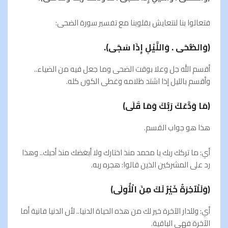
فتعالوا بنا لنتعايش بقلوبنا مع تفسير سورة الضحی:
(وَالضُّحَى . وَاللَّيْلِ إِذَا سَجَى).
أقسم الله جل وعلا بوقت الضحى وما جعل فيه من الضياء..
وأقسم بالليل إذا اشتد ظلامه وغطى الكون كله.
(مَا وَدَّعَكَ رَبُّكَ وَمَا قَلَى)
هذا هو جواب القسم.
أي: ما تركك ربك يا محمد منذ اختارك ولا أبغضك منذ أحبك.. وهذا
رد على المشركين الذين قالوا: هجره ربه.
(وَلَلْآخِرَةُ خَيْرٌ لَكَ مِنَ الْأُولَى)
أي: وللدار الآخرة خير لك من هذه الحياة الدنيا.. لأن الدنيا فانية أما
الآخرة فهي الباقية.