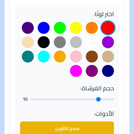
اختر لونًا:
حجم الفرشاة:
10
الأدوات:
مسح التلوين