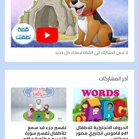
لا تنس الاشتراك في القناة ليصلك كل جديد
آخر المشاركات
الحروف الانجليزية للاطفال
تفسير جزء قد سمع
pdf قاموس انجليزي مصور
للأطفال تفسير سورة
ومكتوب
التحريم مكتوبة و pdf