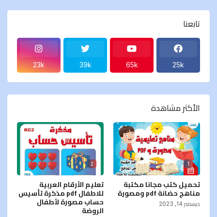
تابعنا
23k
39k
65k
25k
الأكثر مشاهدة
2
1
تحميل كتب مجانا مكتبة
تعليم الأرقام العربية
مناهج حضانة pdf ومصورة
للاطفال pdf مذكرة تأسيس
حساب مصورة لأطفال
ديسمبر 14, 2023
الروضة