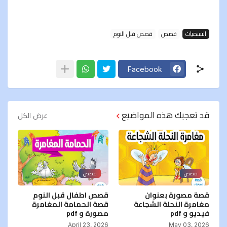
التسميات
قصص
قصص قبل النوم
Facebook
قد تعجبك هذه المواضيع
عرض الكل
قصص
قصص
قصة مصورة بعنوان
قصص اطفال قبل النوم
مغامرة النحلة الشجاعة
قصة الحمامة المغامرة
فيديو و pdf
مصورة و pdf
April 23, 2026
May 03, 2026