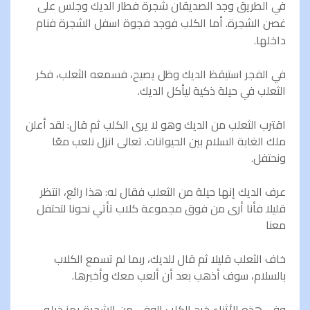
في الطريق وجد الصديقان شجرة فطار الديك وجلس على
غصن الشجرة. أما الكلب فوجد فجوة اسفل الشجرة فنام
داخلها.
في الفجر استيقظ الديك وظل يصيح، فسمعه الثعلب، فكر
الثعلب في حيلة ذكية ليأكل الديك.
اقترب الثعلب من الديك وهو لا يرى الكلب ثم قال: لقد أعلن
ملك الغابة السلام بين الحيوانات. تعالى انزل نلعب معًا
ونحتفل.
عرف الديك إنها حيلة من الثعلب فقال له: هذا رائع، انتظر
قليلا فأنا أرى من فوق مجموعة كلاب تأتي نحونا لتحتفل
معنا
خاف الثعلب قليلا ثم قال للديك، ربما لم تسمع الكلاب
بالسلام، سوف أذهب بعد أن ألعب معك وأخبرها.
وفي هذه الأثناء خرج الكلب الوفي من الشجرة يهز ذيله،