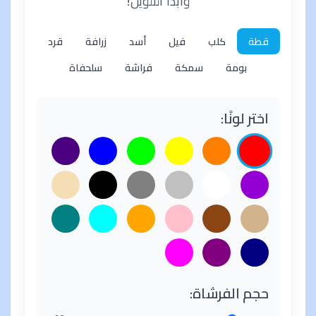
وابدأ التلوين!
قطة
كلب
فيل
أسد
زرافة
قرد
بومة
سمكة
فراشة
سلحفاة
اختر لونًا:
حجم الفرشاة: