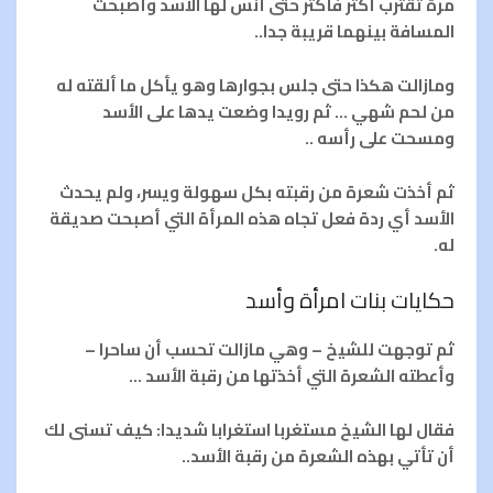
مرة تقترب أكثر فأكثر حتى أنس لها الأسد وأصبحت
المسافة بينهما قريبة جدا..
ومازالت هكذا حتى جلس بجوارها وهو يأكل ما ألقته له
من لحم شهي … ثم رويدا وضعت يدها على الأسد
ومسحت على رأسه ..
ثم أخذت شعرة من رقبته بكل سهولة ويسر، ولم يحدث
الأسد أي ردة فعل تجاه هذه المرأة التي أصبحت صديقة
له.
حكايات بنات امرأة وأسد
ثم توجهت للشيخ – وهي مازالت تحسب أن ساحرا –
وأعطته الشعرة التي أخذتها من رقبة الأسد …
فقال لها الشيخ مستغربا استغرابا شديدا: كيف تسنى لك
أن تأتي بهذه الشعرة من رقبة الأسد..