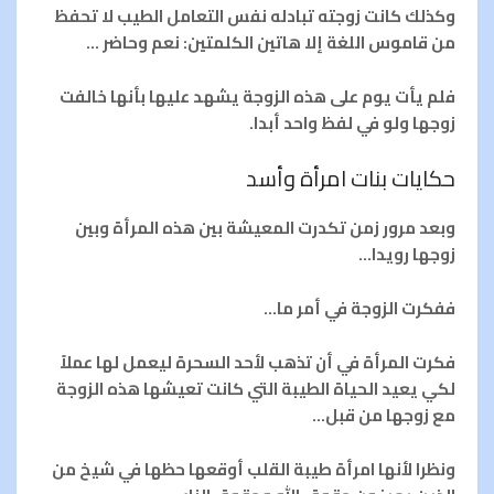
وكذلك كانت زوجته تبادله نفس التعامل الطيب لا تحفظ
من قاموس اللغة إلا هاتين الكلمتين: نعم وحاضر …
فلم يأت يوم على هذه الزوجة يشهد عليها بأنها خالفت
زوجها ولو في لفظ واحد أبدا.
حكايات بنات امرأة وأسد
وبعد مرور زمن تكدرت المعيشة بين هذه المرأة وبين
زوجها رويدا…
ففكرت الزوجة في أمر ما…
فكرت المرأة في أن تذهب لأحد السحرة ليعمل لها عملاً
لكي يعيد الحياة الطيبة التي كانت تعيشها هذه الزوجة
مع زوجها من قبل…
ونظرا لأنها امرأة طيبة القلب أوقعها حظها في شيخ من