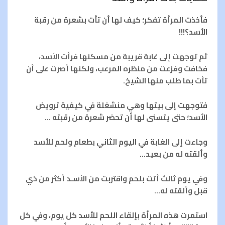
فأخذت المرأة تفكر؛ كيف لها أن تأت بشعرة من رقبة
الأسد؟!!!
ثم توجهت إلى غابة قريبة من مسكنها فرأت الأسد،
فخافت وفزعت من منظره المرعب، ولكنها أصرت على أن
تأت بما طلب منها الشيخ.
فتوجهت إلى بيتها وهي منشغلة في كيفية ترويض
الأسد؛ حتى يتسنى لها أن تحضر شعرة من رقبته …
وجاءت إلى الغابة في اليوم الثاني بطعام ولحم للأسد
وألقته له من بعيد…
وفي يوم ثالث أتت بلحم واقتربت من الأسـد أكثر من ذي
قبل وألقته له…
استمرت هذه المرأة بإلقاء اللحم للأسد كل يوم، وفي كل