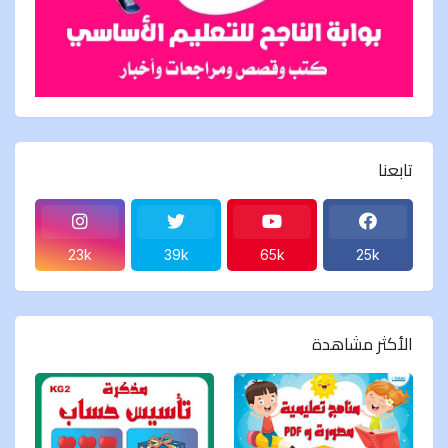
تابعنا
23k
39k
65k
25k
الأكثر مشاهدة