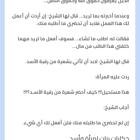
الذين يعرفون حقوق الله وحقوق الناس…
وعندما أخبرته بما تريد… قال لها الشيخ: إن أردت أن أعمل
لك هذا العمل فلابد أن تحضري ما أطلبه منك.
فقالت له: اطلب ما تشاء… فسوف أفعل ما تريد مهما
كلفني هذا الطلب من مال…
قال لها الشيخ: لابد أن تأتي بشعرة من رقبة الأسد.
ردت عليه المرأة:
هذا مستحيل!!! كيف أحضر شعرة من رقية الأسـد؟!!!
أجاب الشيخ:
إن لم تحضري ما طلبته منك فلن أفعل لك أي شيء.
حكايات بنات امرأة وأسد