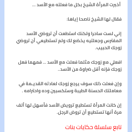
أخبرت المرأة الشيخ بكل ما فعلته مع الأسد …
فقال لها الشيخ ناصحا إياها:
إني لست ساحرا ولكنك استطعت أن تروضي الأسد
المفترس وجعلتيه يخضع لك ولم تستطيعي أن تروضي
زوجك الحبيب.
افعلي مع زوجك مثلما فعلت مع الأسد … فمهما فعل
زوجك فإنه أقل ضراوة من الأسد..
وإن فعلت ذلك سوف يرجع زوجك لعادته القديـمة في
معاملتك الحسنة الطيبة وستكسبين وده واحترامه .
إن كانت المرأة تستطيع ترويض الأسد فأسهل لها ألف
مرة أنها تستطيع أن تروض الرجل.
تابع سلسلة حكايات بنات