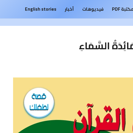
كتبة PDF
فيديوهات
أخبار
English stories
َةُ السَّمَاءِ