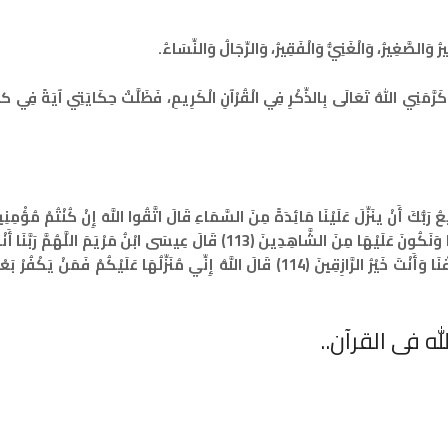
َالصَّغِيرُ، وَالْغَنِيُّ وَالْفَقِيرُ، وَالرِّجَالُ وَالنِّسَاءُ.
كَرَّمَنِي اللهُ تَعَالَى بِالذِّكْرِ فِي الْقُرْآنِ الْكَرِيمِ، فَظَلَّتْ حِكَايَتِي آيَةً فِي ك
قَالُوا نُرِيدُ أَنْ نَأْكُلَ مِنْهَا وَتَطْمَئِنَّ قُلُوبُنَا وَنَعْلَمَ أَنْ قَدْ صَدَقْتَنَا وَنَكُونَ عَلَيْهَا مِنَ الشَّاهِدِينَ (113) قَالَ عِيسَى ابْنُ مَرْيَمَ 
مَائِدَةً مِنَ السَّمَاءِ تَكُونُ لَنَا عِيدًا لِأَوَّلِنَا وَآخِرِنَا وَآيَةً مِنْكَ وَارْزُقْنَا وَأَنْتَ خَيْرُ الرَّازِقِينَ (114) قَالَ اللَّهُ إِنِّي مُنَزِّلُهَا عَلَيْكُمْ
 فى القرآن..