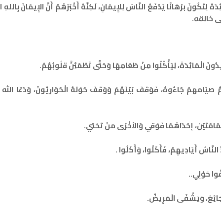
لِتَكُونَ برْهَانًا يَدْفَعُ النَّاسَ لِلإِيمَانِ، لَكِنَّهُ أَخْبَرَهُمْ أَنَّ الإِيمَانَ بِاللهِ الْ
لَى خَالِقِهِ.
يدُونَ الْمَائِدَةَ، لِيَأْكُلُوا مِنْ طَعَامِهَا وَحَتَّى تَطْمَئِنَّ قلُوبُهُمْ.
 صِيَامِهِمْ جَاءُوهُ، فَوَقَفَ بَيْنَهُمْ وَوَقَفَ حَوْلَهُ الْحَوَارِيُونَ، وَدَعَا اللهَ أَ
َمَامَتَيْنِ، إحْدَاهُمَا فَوْقِي وَالأخْرَى مِنْ تَحْتِي.
 النَّاسُ أَيَادِيهِمْ، فَأَكَلُوا، وَأَكَلُوا .
فُوا حَوْلِي..
ْجَائِعُ، وَيَشْفَى الْمَرِيضُ.