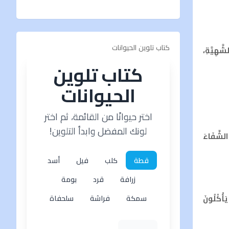
كتاب تلوين الحيوانات
َّهِيَّةِ،
كتاب تلوين
الحيوانات
اختر حيوانًا من القائمة، ثم اختر
لونك المفضل وابدأ التلوين!
 الشِّفَاءَ
قطة
كلب
فيل
أسد
زرافة
قرد
بومة
َأْكُلُونَ
سمكة
فراشة
سلحفاة