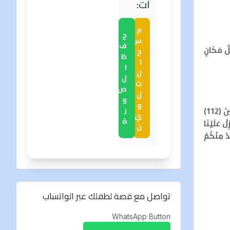
ات:
م
ح
س
ف
لِّ مَكَانٍ
ح
ظ
ا
ا
ل
ل
ت
ص
ل
و
و
قال تعالى: (إِذْ قَالَ الْحَوَارِيُّونَ يَا عِيسَى ابْنَ مَرْيَمَ هَلْ يَسْتَطِيعُ رَبُّكَ أَنْ ينَزِّلَ عَلَيْنَا مَائِدَةً مِنَ السَّمَاءِ قَالَ اتَّقُوا اللَّهَ إِنْ كُنْتُمْ مُؤْمِنِينَ (112)
ر
ي
اللَّهُمَّ رَبَّنَا أَنْزِلْ عَلَيْنَا
ة
ن
 فَمَنْ يَكْفُرْ بَعْدُ مِنْكُمْ
تواصل مع قصة لطفلك عبر الواتساب
WhatsApp Button