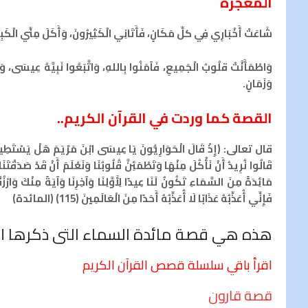
المعجزة
شَاعَتْ أَخْبَارِي فِي كلِّ مَكَانٍ، فَأَتَانِي الْكَثِيرُونَ، وَأَكَلَ مِنِّي الْكَبِيرُ و
وَاطْمَأَنَّتْ قلُوبُ الْجَمِيعِ، فَآمَنُوا بِاللهِ، وَاتَّبَعُوا نَبِيَّهُ عِيسَى، وَ
وَزَمَانٍ.
القصة كما وردت في القرآن الكريم..
فَإِنِّي أُعَذِّبُهُ عَذَابًا لَا أُعَذِّبُهُ أَحَدًا مِنَ الْعَالَمِينَ (115) (المائدة)
هذه هي قصة مائدة السماء التى ذكرها الله
اقرأ باقي سلسلة قصص القرآن الكريم
قصة قارون