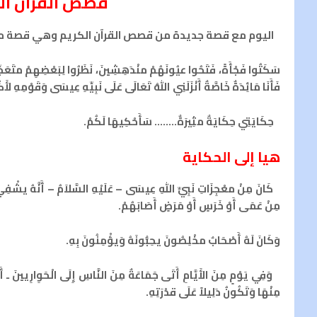
قصص القرآن الكري
اليوم مع قصة جديدة من قصص القرآن الكريم وهي قصة ما
سَكَتُوا فَجْأَةً، فَتَحُوا عيُونَهُمْ منْدَهِشِينَ، نَظَرُوا لِبَعْضِهِمْ متَعَجِّبِ
فَأَنَا مَائِدَةٌ خَاصَّةٌ أَنْزَلَنِي اللهُ تَعَالَى عَلَى نَبِيِّهِ عِيسَى وَقَوْمِهِ لأَ
حِكَايَتِي حِكَايَةٌ مثِيرَةٌ…….. سَأَحْكِيهَا لَكُمْ.
هيا إلى الحكاية
كَانَ مِنْ معْجِزَاتِ نَبِيِّ اللهِ عِيسَى – عَلَيْهِ السَّلاَمُ – أَنَّهُ يشْفِي الْم
مِنْ عَمَى أَوْ خَرَسٍ أَوْ مَرَضٍ أَصَابَهُمْ.
وَكَانَ لَهُ أَصْحَابٌ مخْلِصُونَ يحِبُّونَهُ وَيؤْمِنُونَ بِهِ.
وَفِي يَوْمٍ مِنَ الأَيَّامِ أَتَى جَمَاعَةٌ مِنَ النَّاسِ إِلَى الْحَوِارِيينَ ـ أَص
مِنْهَا وَتَكُونُ دَلِيلاً عَلَى قدْرَتِهِ.