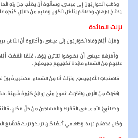
وَذَهَبَ الْحَوَارِيُونَ إِلَى عِيسَى، وَسَأَلُوهُ أَنْ يَطْلُبَ مِنْ رَبِّهِ الْمَائِدَةَ 
يَحْتَاجُ لِبرْهَانٍ، وَدَعَاهُمْ لِتَأَمُّلِ الْكَوْنِ وَمَا بِهِ مِنْ دَلاَئِلٍ كَثِيرَةٍ عَ
نزلت المائدة
وَمَرَّتْ أَيَّامٌ وَعَادَ الْحَوَارِيُونَ إِلَى عِيسَى، وَأَخْبَرُوهُ أَنَّ النَّاسَ يرِ
وَأَمَرَهُمْ عِيسَى أَنْ يَصُومُوا ثَلاَثِينَ يَوْمًا، فَلَمَّا اِنْقَضَتْ أَيَّامُ
عَلَيْهِمْ مِنَ السَّمَاءِ مَائِدَةً تَكْفِيهِمْ جَمِيعَهُمْ .
فَاسْتَجَابَ اللهُ لِعِيسَى وَنَزَلْتُ أَنَا مِنَ السَّمَاءِ، مسْتَدِيرَةٌ بَيْنَ غ
اِقْتَرَبْتُ مِنَ الأَرْضِ وَاقْتَرَبْتُ، تَفوحُ مِنِّي رَوائِحٌ كَثِيرَةٌ شَهِيَّةٌ. مَدَّ
وَدَعَا نَبِيُّ اللهِ عِيسَى الْفُقَرَاءَ وَالْمَسَاكِينَ مِنْ كلِّ مَكَانٍ، فَالْتَ
وَكَانَ عَدَدُهُمْ يَزِيدُ، وَطَعَامِي أَيْضًا كَانَ يَزِيدُ وَيَزِيدُ، فَيَشْبَعُ ال