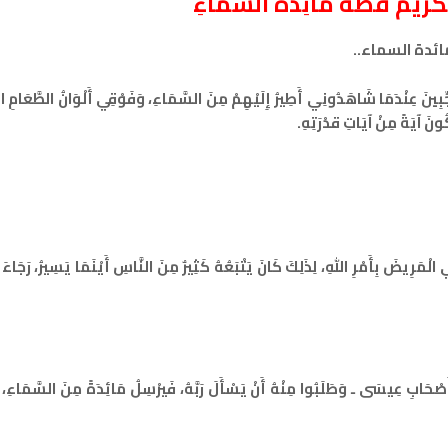
م قصة مَائِدَةُ السَّمَاءِ
ئدة السماء
..
ينَ عِنْدَمَا شَاهَدُونِي أَطِيرُ إِلَيْهِمْ مِنَ السَّمَاءِ، وَفَوْقِي أَلْوَانُ الطَّعَامِ الش
كُونَ آيَةً مِنْ آيَاتِ قدْرَتِهِ.
َرِيضَ بِأَمْرِ اللهِ، لِذَلِكَ كَانَ يَتْبَعُهُ كَثِيرٌ مِنَ النَّاسِ أَيْنَمَا يَسِيرُ، رَجَاءَ
ْحَابِ عِيسَى ـ وَطَلَبُوا مِنْهُ أَنْ يَسْأَلَ رَبَّهُ، فَيرْسِلُ مَائِدَةً مِنَ السَّمَاءِ، ي