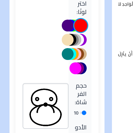
اختر
وَاحِدِ لاَ
لونًا:
نْ ينْزِلَ
حجم
الفر
شاة:
10
الأدو