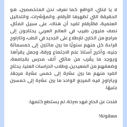
لا يا ابنتي، الواقع كما نعرف نحن المتخصصين، هو
الحقيقة التي تظهرها الأرقام، والمؤشرات، والتحاليل
العلمية، فالأرقام تفيد أن هناك، على سبيل المثال،
نصف مليون طبيب في العالم العربي يحتاجون إلى
مراجع من الخارج، للإطلاع على الجديد في الطب، وتتراوح
قراءة كل منهم سنويًّا ما بين مائتين إلى خمسمائة
جنيه، وأخرج أستاذ علم الاجتماع ورقة، وجعل يقرأها:
ويوجد ما يقْرب من مائتي ألف مدرس بالجامعة،
وضعفهم من المعيدين، وطلاب الدراسات العليا، يحتاج
الفرد منهم ما بين عشرة إلى خمس عشرة مرجعًا،
ويتراوح فيه المرجع الواحد ما بين عشرة إلى خمسين
جنيهًا.
فندت عن الحاج فهد صرخة، لم يستطع كتمها:
معقولة!