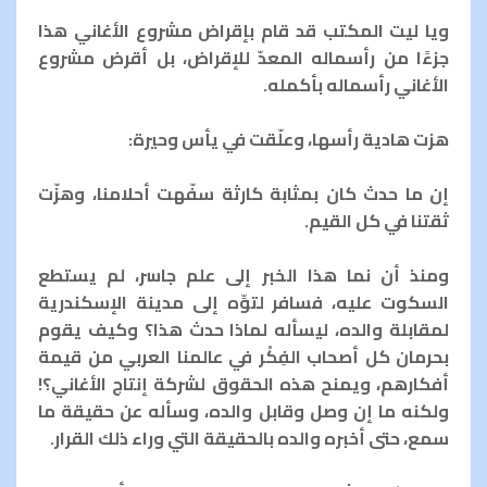
ويا ليت المكتب قد قام بإقراض مشروع الأغاني هذا
جزءًا من رأسماله المعدّ للإقراض، بل أقرض مشروع
الأغاني رأسماله بأكمله.
هزت هادية رأسها، وعلّقت في يأس وحيرة:
إن ما حدث كان بمثابة كارثة سفّهت أحلامنا، وهزّت
ثقتنا في كل القيم.
ومنذ أن نما هذا الخبر إلى علم جاسر، لم يستطع
السكوت عليه، فسافر لتوِّه إلى مدينة الإسكندرية
لمقابلة والده، ليسأله لماذا حدث هذا؟ وكيف يقوم
بحرمان كل أصحاب الفِكْر في عالمنا العربي من قيمة
أفكارهم، ويمنح هذه الحقوق لشركة إنتاج الأغاني؟!
ولكنه ما إن وصل وقابل والده، وسأله عن حقيقة ما
سمع، حتى أخبره والده بالحقيقة التي وراء ذلك القرار.