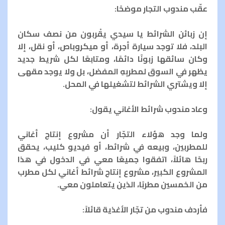
عقّب مندوب التجار موضحًا:
إن زبائن الشرائط يا سيدي يقْربون من نصف سكان
البلد، فلا توجد سيارة أجرة، أو ميكروباص، أو نقل، إلا
وكان سائقها زبونًا دائمًا، ومتابعًا لكل شريط جديد
يظهر في السوق لمطربِهِ المفضل، بل ولا يوجد مقهى
إلا ويشتري الشرائط لتشغيلها في المحل.
وعاد مندوب شرائط الأغاني يقول:
ولما وجد هؤلاء التجّار أن مشروع إنتاج أغاني
للمطربين، وبيعه في شرائط، أو فيديو كليب، يحقق
ربحًا هائلاً، اتفقوا جميعًا معي في الدخول في هذا
المشروع الكبير، مشروع إنتاج شرائط أغاني لكل مطرب
من الخمسين مطربًا، الذين يتعاملون معي.
فأردف مندوب من تجّار الأغذية قائلاً: