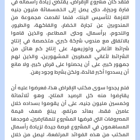
فلقد كان مشروع الإقراض، يقتضي زيادة رأسماله في
فترة وجيزة، حتى يصل إلى الخمسمائة مليون جنيه
اللازمة لتأسيس البنك، فلما تقدمت مجموعة من
المندوبين عن تجارة الخضار، والفاكهة، والطيور،
واللحوم، برأسمال، وحتى المطاعم، والذين قاموا
بالاتفاق مع مندوب شركة كبري متخصصة في إنتاج
شرائط الأغاني وتوزيعها، على إنتاج كم هائل من
الشرائط لأغاني المطربين المشهورين، والذين لهم
جمهور كبير، على أن يحصلوا على قرض كبير، ولا مانع
أن يسددوا أكبر فائدة، ولكن بشرط وجود رهن.
فلم يجدوا سوى مكتب الإقراض هذا، فعرضوا عليه أن
يقترضوا منه كل الرصيد المتاح، وهو ثلاثمائة
وخمسين مليون جنيه، على أن يقوموا بسداده خلال
عامين فقط، بعائد مرتفع، يبلغ ضعف قيمة
المصروفات التي فرضها المشروع للمقترضين، فوجدها
المساهمون في المشروع فرصة جيدة لزيادة رأسمال
المكتب من هذه الفوائد المرتفعة، ليصل من خلال