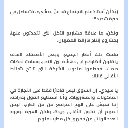
بَيْدَ أن أستاذ علم الاجتماع قد عنّ له شيء، فتساءل في
حيرة شديدة:
ولكن، ما علاقة مشاريع الأكل التي تتحدثون عنها،
بمشروع إنتاج شرائط المطربين.
فلفت ذلك أنظار الجميع، وجعل الأصدقاء الستة
ينقلون أنظارهم في دهشة بين التجار، وسادت لحظات
صمت، فحطمها مندوب الشركة التي تنتج شرائط
الأغاني قائلاً:
يا سيدي: إن السوق ليس قاصرًا فقط على التجارة في
المأكولات والمشروبات، وأنا أستطيع القول بصراحة:
إننا نعيش على الربح المرتفع من فن الطرب، ليس
المهم أن تكون الأغاني جيدة، ولكن العبرة بوجود
العدد الهائل من جمهور كل مطرب منهم.