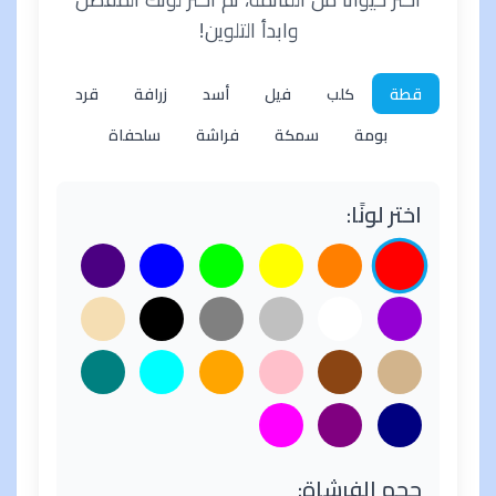
وابدأ التلوين!
قطة
كلب
فيل
أسد
زرافة
قرد
بومة
سمكة
فراشة
سلحفاة
اختر لونًا:
حجم الفرشاة: