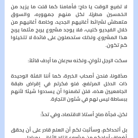
لا تضيع الوقت يا حاج؛ فأمامنا كما قلت ما يزيد من
الخمسين مطربًا، لكل منهم جمهوره، والسوق
متعطش لشرائط أغانيهم الجديد، وخاصة أغانيهم من
خلال الفيديو كليب، فلا يوجد مشروع يربح مثلما يربح
هذا المشروع، ولذلك ستحصلون على فائدة لا تتخيلوا
كم تكون.
سكت الرجل لثوانٍ، ولكنه سرعان ما أردف قائلاً:
صدّقونا، فنحن أصحاب الخبرة، كما أننا الفئة الوحيدة
ذات الدخل المرتفع، فلو فكرتم في إقراض طبقة
الجامعيين هذه، فلن تضمنوا أن يسددوا شيئا؛ لأنهم
ببساطة ليس لهم في شئون التجارة.
لكن، فجأة صاح أستاذ الاقتصاد، وفي تحدٍّ:
بل أتحداكم، وسأثبت لكم أن العلم قادر على أن يحقق
أضعاف أرباحكم من مشروع إنتاج الأغاني بمراحل.