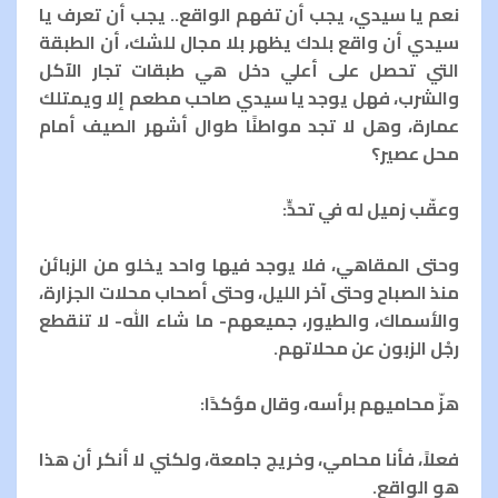
نعم يا سيدي، يجب أن تفهم الواقع.. يجب أن تعرف يا
سيدي أن واقع بلدك يظهر بلا مجال للشك، أن الطبقة
التي تحصل على أعلي دخل هي طبقات تجار الآكل
والشرب، فهل يوجد يا سيدي صاحب مطعم إلا ويمتلك
عمارة، وهل لا تجد مواطنًا طوال أشهر الصيف أمام
محل عصير؟
وعقّب زميل له في تحدٍّ:
وحتى المقاهي، فلا يوجد فيها واحد يخلو من الزبائن
منذ الصباح وحتى آخر الليل، وحتى أصحاب محلات الجزارة،
والأسماك، والطيور، جميعهم- ما شاء الله- لا تنقطع
رجْل الزبون عن محلاتهم.
هزّ محاميهم برأسه، وقال مؤكدًا:
فعلاً، فأنا محامي، وخريج جامعة، ولكني لا أنكر أن هذا
هو الواقع.