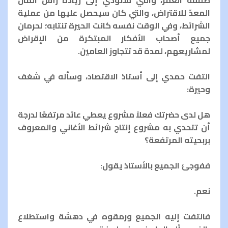
المعدّ للاقتراض، والتي كان سيحصل عليها من عملية
الشرائط، وفي الوقت نفسه كانت الحيرة تنتابه؛ لحرمان
جميع أصحاب الأفكار المبتكرة من الإقراض
لمشاريعهم، لمدة قد تتجاوز العامين.
التفت حمدي إلى أستاذ الاقتصاد، وسأله في شغف
وحيرة:
هل لدى حضرتك فعلاً مشروع يعطي عائد مرتفعًا لدرجة
أن تتحدي به مشروع إنتاج شرائط الأغاني والمعروف
بربحيته المرتفعة؟
ففوجئ الجميع بالأستاذ يقول:
نعم.
فالتفت إليه الجميع ورمقوه في دهشة واستطلاع