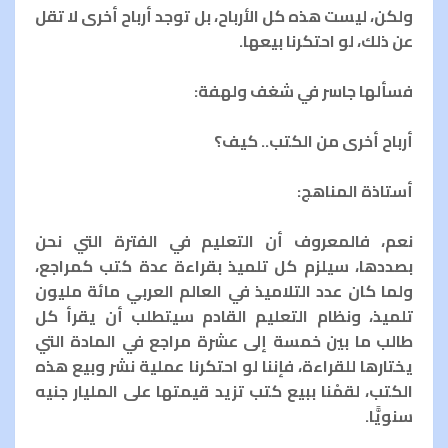
ولكن، ليست هذه كل الأرباح، بل توجد أرباح أخرى لا تقل
عن ذلك، لو احتكرنا بيعها.
فسألها جاسر في شغف ولهفة:
أرباح أخرى من الكتب.. كيف؟
أستاذة المناهج:
نعم، فالمعروف أن التعليم في الفترة التي نحن
بصددها، سيلزم كل تلميذ بقراءة عدة كتب كمراجع،
ولما كان عدد التلاميذ في العالم العربي مائة مليون
تلميذ، ونظام التعليم القادم سيتطلب أن يقرأ كل
طالب ما بين خمسة إلى عشرة مراجع في المادة التي
يختارها للقراءة، فإننا لو احتكرنا عملية نشر وبيع هذه
الكتب، لقمْنا ببيع كتب تزيد قيمتها على المليار جنيه
سنويًّا.