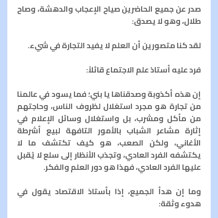
صدر عن جميع الحاضرين صياح الإعجاب والدهشة، وصاح
طلال، وهو لا يصدق:
لقد كنا متصورين أن العلم لا يفيد التجارة في شيء.
فرد عليه أستاذ علم الاجتماع قائلاً:
إن هذه أكذوبة وصدقناها يا بني؛ فما يسود في عالمنا
من تجارة هو مجرد استغلال لظروف الناس، وحاجتهم
من مأكل ومشرب، بل واستغلال وسائل الإعلام في
إثارة مشاعر الشباب بالأمور التافهة لبيع أشرطة
الأغاني، ولكن الصعب، هو كيف تكتشف ما لا
يكتشفه الفرد العادي، وتجذب الأنظار إلى سلع لا يُقبل
عليها الفرد العادي، فهذا هو دور العلم والفكر.
وما إن هدأ الجميع، إذا بأستاذ الاقتصاد يقول في
هدوء وثقة: