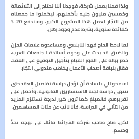
ولذا قمنا بعمل شركة، فوجدنا أننا نحتاج إلى الثلاثمائة
وخمسين مليون جنيه بأكملهم، ليكملوا ما جمعناه
من التجّار لعمل هذا المشروع الكبير، وسندفع 20 %
كفائدة سنوية، بشرط عدم وجود رهن.
لما لاحظ الحاج فهد النابلسي ومساعدوه علامات الحزن
والضيق قد بدت على وجوه أساتذة الجامعات العرب،
خطر بباله على الفور القيام بتأجيل التوقيع على العقد،
فقال بلباقة أصحاب الأعمال يخاطب مندوبي التجّار:
اسمحوا لي يا سادة أن نؤجل دراسة تفاصيل العقد حتى
ننتهي دراسة لجنة الاستشاريين القانونية، وأحصل على
تقريرهم، فالمبلغ كما ترون كبير لدرجة تستلزم المزيد
من التأني في الدراسة، فأنا نائب عن مئات المساهمين.
لكن، صاح صاحب شركة الشرائط قائلاً، في لهجة تحدٍّ
وحسم: