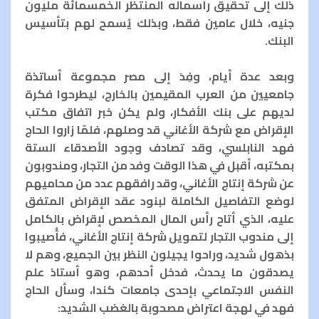
ذلك إلى تحقيق رأسماله المنتظر الخمسمائة مليون
جنيه، خلال عامين فقط، وبذلك يُسمح لهم بتأسيس
البنك.
وبعد عدة أيام، وفِدَ إلى مصر مجموعة أساتذة
جامعيين من العرب المقيمين بالخارج، ليطرحوا فكرة
لديهم على بنك الأفكار، ولم يكن خبر اتفاق مكتب
الإقراض مع شركة الأغاني قد وصلهم، فلمّا زاروا الحاج
فهد النابلسي، وقد تصادف وجود الأصدقاء الستة
بمكتبه، أقبل في هذا الوقت وفد من التجار، ومندوبون
عن شركة إنتاج الأغاني، وقد رافقهم عدد من محاميهم
لوضع التفاصيل الكاملة لبنود عقد الإقراض المتفق
عليه، الذي أتاح رأس المال المخصص لإقراض بالكامل
إلى مندوب التجار لتمويل شركة إنتاج الأغاني، فأُصيبوا
بذهول شديد، وراحوا يجيلون النظر بين الجميع، وهم لا
يصدقون ما يحدث، فدخل أحدهم، وهو أستاذ علم
النفس الاجتماعي بإحدى جامعات كندا، وسأل الحاج
فهد في لهجة اعتراض مصحوبة بالغضب الشديد: