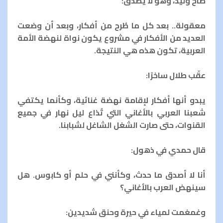
صاح وليد، وهو لا يصدق:
معقولة.. بعد كل ما طُرح من أفكار، وبعد أن وضعت
العديد من الأفكار في مشروع يكون نواة لنهضة الأمة
العربية، تكون هذه هي النتيجة.
عقّب طلال ساخرًا:
يبدو أنها أفكار لإقامة نهضة غنائية، وكأنما يكتفي
شعبنا العربي بالأغاني التي تُذاع ليل نهار في جميع
القنوات، حتى صارت الشغل الشاغل لشبابنا.
قال حمدي في ذهول:
أنا لا أصدق ما حدث، وكأنني في حلم أو كابوس. هل
سينهض العرب بالأغاني؟
وغمغمت لمياء في حيرة وحنق شديدين: