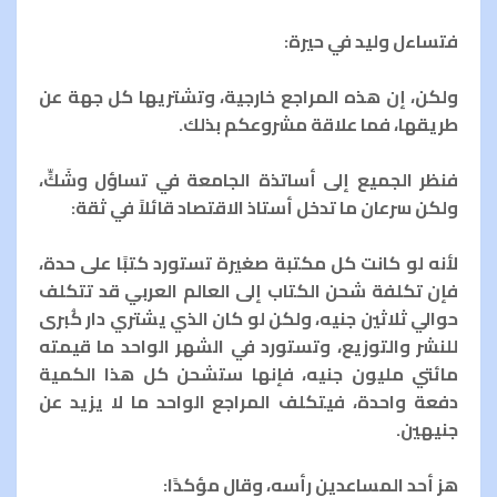
فتساءل وليد في حيرة:
ولكن، إن هذه المراجع خارجية، وتشتريها كل جهة عن
طريقها، فما علاقة مشروعكم بذلك.
فنظر الجميع إلى أساتذة الجامعة في تساؤل وشَكٍّ،
ولكن سرعان ما تدخل أستاذ الاقتصاد قائلاً في ثقة:
لأنه لو كانت كل مكتبة صغيرة تستورد كتبًا على حدة،
فإن تكلفة شحن الكتاب إلى العالم العربي قد تتكلف
حوالي ثلاثين جنيه، ولكن لو كان الذي يشتري دار كُبرى
للنشر والتوزيع، وتستورد في الشهر الواحد ما قيمته
مائتي مليون جنيه، فإنها ستشحن كل هذا الكمية
دفعة واحدة، فيتكلف المراجع الواحد ما لا يزيد عن
جنيهين.
هز أحد المساعدين رأسه، وقال مؤكدًا: