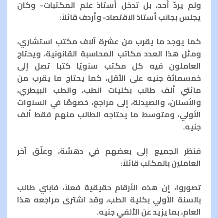
ولم يردّ أحد، بل تدخل أستاذ علم المكتبات- وكان
يجلس بجانب أستاذ الاقتصاد- وأردف قائلاً:
كما يوجد ما يقرب من عشرة آلاف مكتب استشاري،
ومثل هذا العدد مكاتب المحاسبة القانونية، ويحتاج
العاملون فيه كل مكتب سنويًّا كتبًا تصل إلى
خمسمائة جنيه على الأقل، كما يحتاج ما يقرب من
مائتي ألف طالب بكليات الطب، والطب البيطري،
والأسنان، والصيدلة، إلى مراجع، خصوصًا في السنوات
الأولي، ومتوسط ما يحتاجه الطالب منهم فقط ألف
جنيه.
فنظر الجميع إلى بعضهم في دهشة، وعلّق آخر
العاملين بالمكتب قائلاً:
تصوروا، إن هذه الأرقام حقيقية فعلاً، فابني طالب
بالسنة الأولي بكلية الطب، وقد اشترى مراجعه هذا
العام، بما يزيد عن الألفي جنيه.