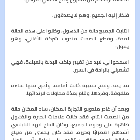
فنظر إليه الجميع، وهم لا يصدقون.
انتابت الجميع حالة من الذهول، وظلوا على هذه الحالة
لمدة، وقطع الصمت مندوب شركة الأغاني، وهو
يقول:
اسمحوا لي، لابد من تغيير جاكت البدلة بالعباءة، فهي
تشعرني بالراحة في السير.
مد يده، وفتح حقيبة كانت أمامه، وأخرج منها عباءة
ملفوفة، وفردها، وقام بعدّة محاولات لارتدائها.
وبعد أن غادر مندوبو التجارة المكان، ساد المكان حالة
من الصمت التام، فقد كانت علامات الحيرة والذهول
ظاهرة على وجوه الجميع، وكان الحاج فهد النابلسي
أشدهم اضطرابًا وحيرة، فقد كان يخشى من ضياع
صفقة العمر، والتي ستؤدي إلى زيادة رأس المال