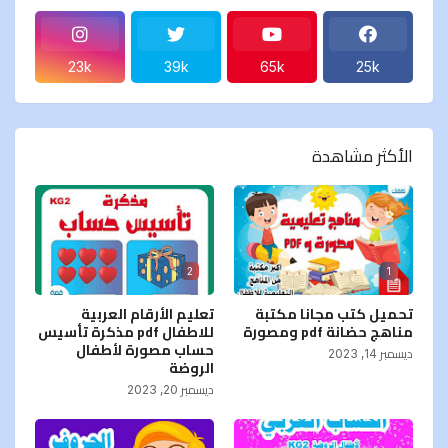
23k
39k
65k
25k
الأكثر مشاهدة
2
1
تحميل كتب مجانا مكتبة
تعليم الأرقام العربية
مناهج حضانة pdf ومصورة
للاطفال pdf مذكرة تأسيس
حساب مصورة لأطفال
ديسمبر 14, 2023
الروضة
ديسمبر 20, 2023