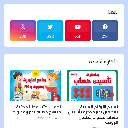
تابعنا
23k
39k
65k
25k
الأكثر مشاهدة
2
1
تعليم الأرقام العربية
تحميل كتب مجانا مكتبة
للاطفال pdf مذكرة تأسيس
مناهج حضانة pdf ومصورة
حساب مصورة لأطفال
ديسمبر 14, 2023
الروضة