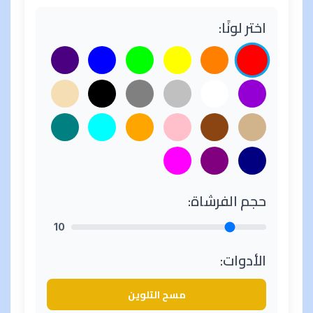
اختر لونًا:
حجم الفرشاة:
10
الأدوات:
مسح التلوين