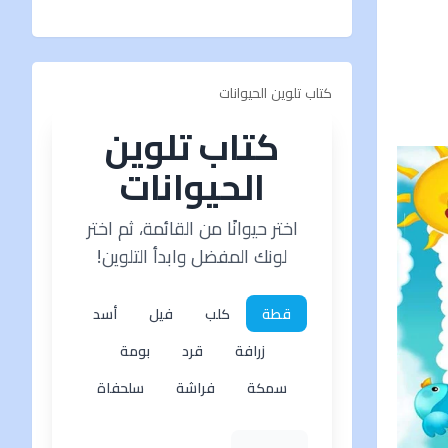
كتاب تلوين الحيوانات
كتاب تلوين
الحيوانات
اختر حيوانًا من القائمة، ثم اختر
لونك المفضل وابدأ التلوين!
قطة
كلب
فيل
أسد
زرافة
قرد
بومة
سمكة
فراشة
سلحفاة