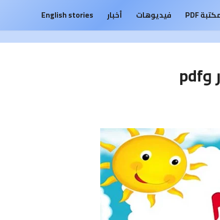
كتبة PDF
فيديوهات
أخبار
English stories
pd