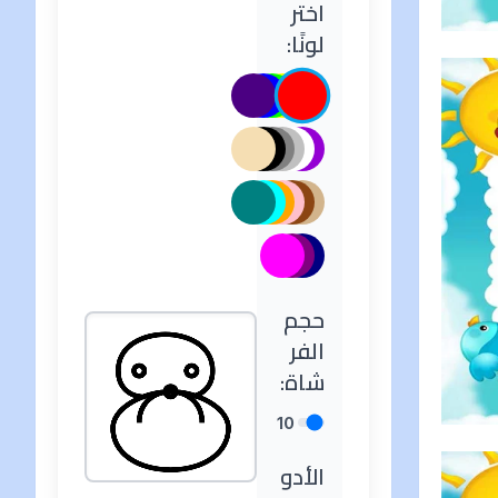
اختر
لونًا:
حجم
الفر
شاة:
10
الأدو