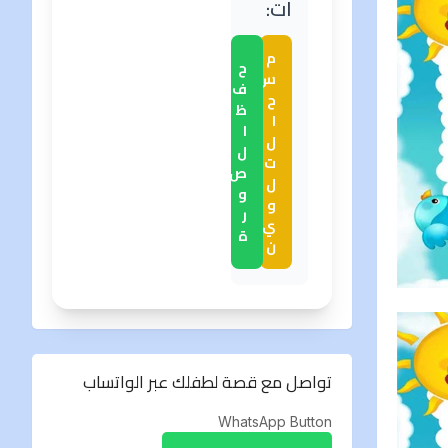
ات:
م
ح
س
ف
ح
ظ
ا
ا
ل
ل
ت
ص
ل
و
و
ر
ي
ة
ن
تواصل مع قصة لطفلك عبر الواتساب
WhatsApp Button