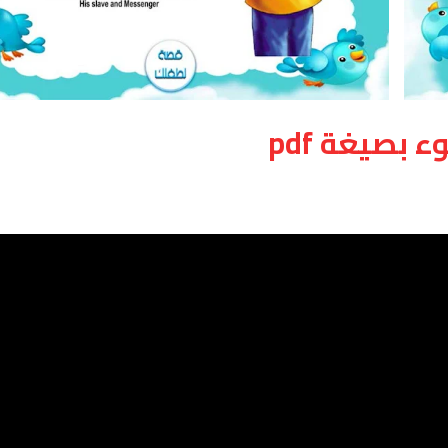
 بصيغة pdf