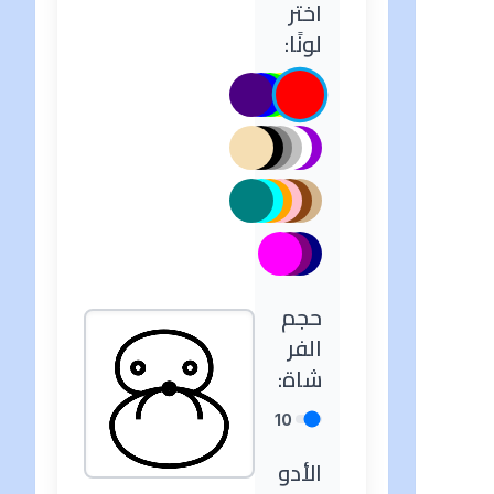
اختر
لونًا:
حجم
الفر
شاة:
10
الأدو