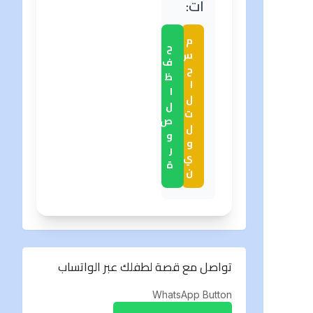
ات:
م
ح
س
ف
ح
ظ
ا
ا
ل
ل
ت
ص
ل
و
و
ر
ي
ة
ن
تواصل مع قصة لطفلك عبر الواتساب
WhatsApp Button