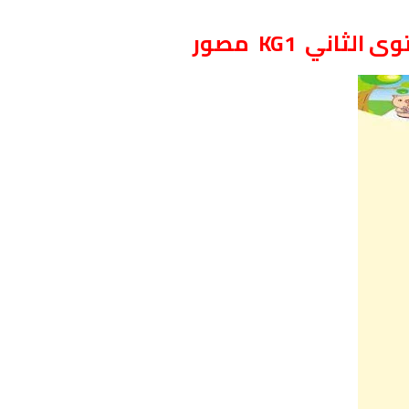
وى الثاني
KG1
مصور