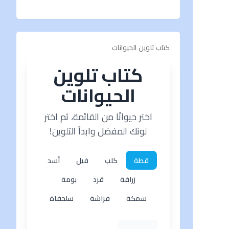
كتاب تلوين الحيوانات
كتاب تلوين
الحيوانات
اختر حيوانًا من القائمة، ثم اختر
لونك المفضل وابدأ التلوين!
قطة
كلب
فيل
أسد
زرافة
قرد
بومة
سمكة
فراشة
سلحفاة