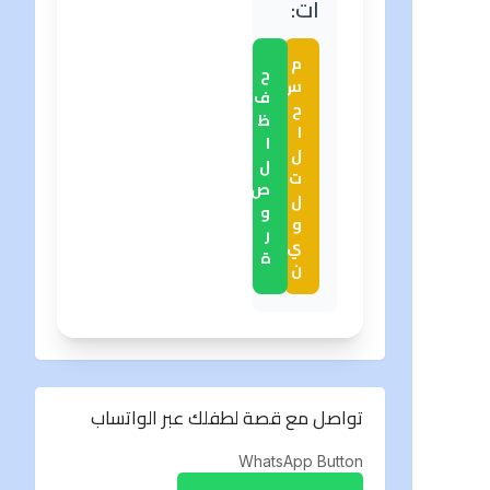
ات:
م
ح
س
ف
ح
ظ
ا
ا
ل
ل
ت
ص
ل
و
و
ر
ي
ة
ن
تواصل مع قصة لطفلك عبر الواتساب
WhatsApp Button