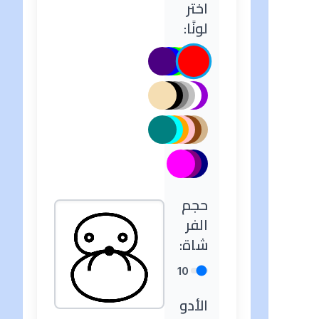
اختر
لونًا:
حجم
الفر
شاة:
10
الأدو