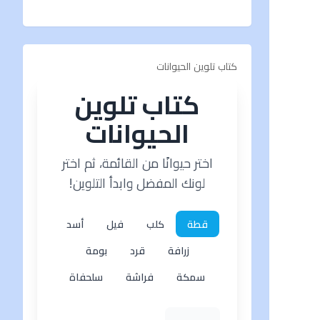
كتاب تلوين الحيوانات
كتاب تلوين
الحيوانات
اختر حيوانًا من القائمة، ثم اختر
لونك المفضل وابدأ التلوين!
قطة
كلب
فيل
أسد
زرافة
قرد
بومة
سمكة
فراشة
سلحفاة