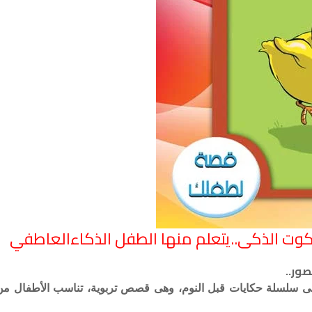
كوت الذكى..يتعلم منها الطفل الذكاءالعاطفي
صور..